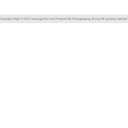
Copyright Right © 2013 www.zjgzhbz.com Powered By Zhangjiagang Zhong He packing material C